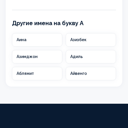
Другие имена на букву А
Аина
Азизбек
Азимджон
Адиль
Аблямит
Айвенго
HappyCalc