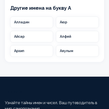
Другие имена на букву А
Алладин
Аюр
Айсар
Алфей
Архип
Аяулым
HappyCalc
Узнайте тайны имен и чисел. Ваш путеводитель в
мир самопознания.