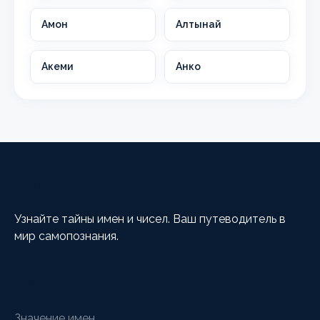
Амон
Алтынай
Акеми
Анко
HappyCalc
Узнайте тайны имен и чисел. Ваш путеводитель в
мир самопознания.
Разделы
Значение имен