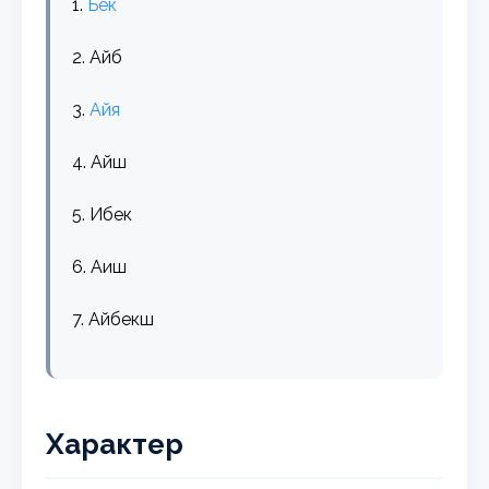
1.
Бек
2. Айб
3.
Айя
4. Айш
5. Ибек
6. Аиш
7. Айбекш
Характер