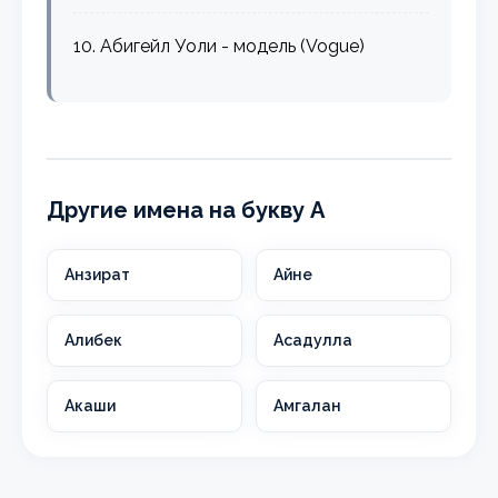
10. Абигейл Уоли - модель (Vogue)
Другие имена на букву А
Анзират
Айне
Алибек
Асадулла
Акаши
Амгалан