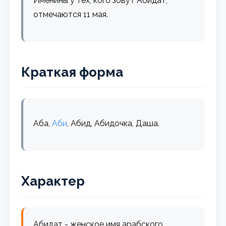
Именины у тех, кого зовут Абидат,
отмечаются 11 мая.
Краткая форма
Аба,
Аби
, Абид, Абидочка, Даша.
Характер
Абидат - женское имя арабского